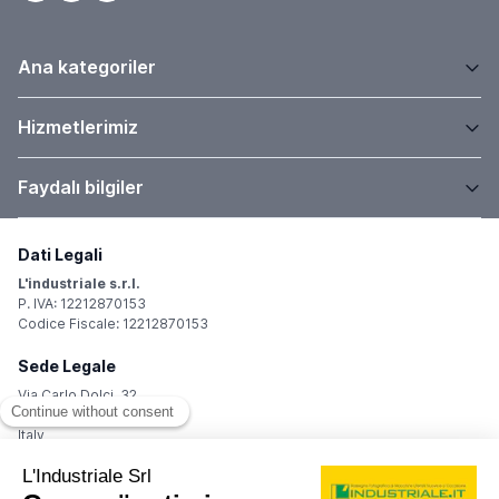
Ana kategoriler
Hizmetlerimiz
Faydalı bilgiler
Dati Legali
L'industriale s.r.l.
P. IVA: 12212870153
Codice Fiscale: 12212870153
Sede Legale
Via Carlo Dolci, 32
20148 Milano (MI)
Italy
Registro Imprese