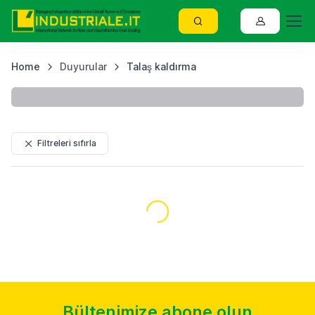
Home
Duyurular
Talaş kaldırma
P
Filtreleri sıfırla
Yükleniyor...
Bültenimize abone olun