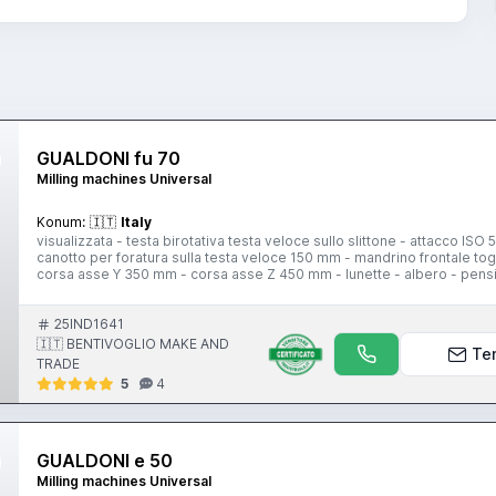
GUALDONI fu 70
Milling machines Universal
Konum:
🇮🇹
Italy
visualizzata - testa birotativa testa veloce sullo slittone - attacco IS
canotto per foratura sulla testa veloce 150 mm - mandrino frontale to
corsa asse Y 350 mm - corsa asse Z 450 mm - lunette - albero - pensil
posizionamento sugli assi e velocita testa veloce
25IND1641
🇮🇹 BENTIVOGLIO MAKE AND
Te
TRADE
5
4
GUALDONI e 50
Milling machines Universal