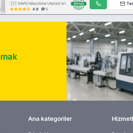
Te
🇮🇹 SAVIO Macchine Utensili srl
4.8
5
almak
Ana kategoriler
Hizmetl