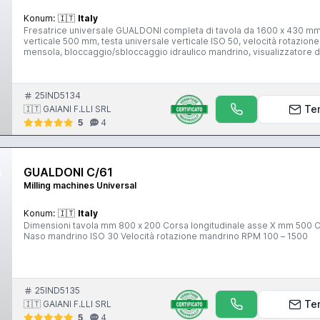
Konum:
🇮🇹
Italy
Fresatrice universale GUALDONI completa di tavola da 1600 x 430 mm
verticale 500 mm, testa universale verticale ISO 50, velocità rotazion
mensola, bloccaggio/sbloccaggio idraulico mandrino, visualizzatore di quote montato sui 3
antinfortunistiche vigenti.
25IND5134
Te
🇮🇹 GAIANI F.LLI SRL
5
4
GUALDONI C/61
Milling machines Universal
Konum:
🇮🇹
Italy
Dimensioni tavola mm 800 x 200 Corsa longitudinale asse X mm 500 Corsa trasversale asse Y mm 200 Corsa verticale asse Z mm 250
Naso mandrino ISO 30 Velocità rotazione mandrino RPM 100 – 1500
25IND5135
Te
🇮🇹 GAIANI F.LLI SRL
5
4