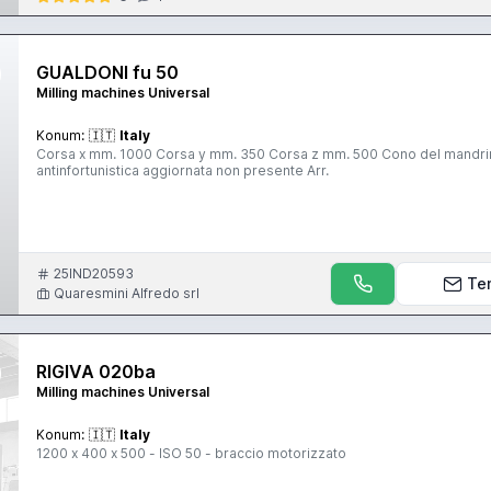
GUALDONI fu 50
Milling machines Universal
Konum:
🇮🇹
Italy
Corsa x mm. 1000 Corsa y mm. 350 Corsa z mm. 500 Cono del mandrin
antinfortunistica aggiornata non presente Arr.
25IND20593
Te
Quaresmini Alfredo srl
RIGIVA 020ba
Milling machines Universal
Konum:
🇮🇹
Italy
1200 x 400 x 500 - ISO 50 - braccio motorizzato