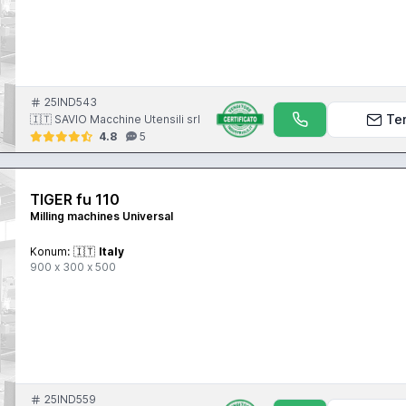
25IND543
Te
🇮🇹 SAVIO Macchine Utensili srl
4.8
5
TIGER fu 110
Milling machines Universal
Konum:
🇮🇹
Italy
900 x 300 x 500
25IND559