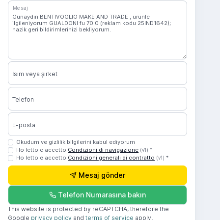
Mesaj
İsim veya şirket
Telefon
E-posta
Okudum ve gizlilik bilgilerini kabul ediyorum
Ho letto e accetto
Condizioni di navigazione
*
(v1)
Ho letto e accetto
Condizioni generali di contratto
*
(v1)
Mesaj gönder
Telefon Numarasına bakın
This website is protected by reCAPTCHA, therefore the
Google
privacy policy
and
terms of service
apply.