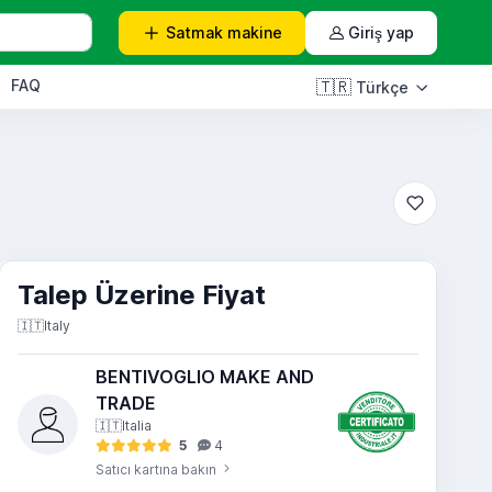
Satmak
makine
Giriş yap
FAQ
🇹🇷
Türkçe
Talep Üzerine Fiyat
🇮🇹
Italy
BENTIVOGLIO MAKE AND
TRADE
🇮🇹
Italia
5
4
Satıcı kartına bakın