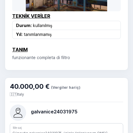
TEKNIK VERILER
Durum:
kullanılmış
Yıl:
tanımlanmamış
TANIM
funzionante completa di filtro
40.000,00 €
(Vergiler hariç)
🇮🇹
Italy
galvanice24031975
Mesaj