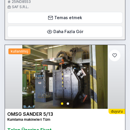
scaricatore Bordin. Disponibile in pronta consegna Contattateci
25IND8553
per ulteriori informazioni. Disponibili a magazzino ulteriori modelli
SAF S.R.L.
Temas etmek
Daha Fazla Gör
kullanılmış
duyuru
OMSG SANDER 5/13
Kumlama makineleri Tüm