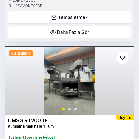
25IND42066
g) stato della macchina: Ottimo; h) alimentazione elettrica installata:
LASAVONESESRL
FM 380 Volt; i) dimensioni utili lavorabili: larghezza 3,00 mt, altezza
0,80 mt; j) pulizia dei materiali: con graniglia metallica,
Temas etmek
recuperabile; k) Prodotti granigliabili: · lamiere larghe fino a 3,00
metri e lunghe fino a 24,00 metri; · manufatti di carpenteria
metallica con dimensioni massime in metri: larghezza 3,00 mt,
altezza 0,80 mt. Granigliabili anche pezzi con piastre, fazzoletti ed
Daha Fazla Gör
altro ortogonabili al senso di avanzamento della macchina. Ciò per
la costruttrice O.M.S.G. (Officine Meccaniche San Giorgio) ha dotato
la macchina di due turbine suppletive montate in diagonale per
poter granigliare perfettamente fino a “metallo bianco” anche tutto
kullanılmış
ciò che è ortogonale al senso di scorrimento della granigliatrice.
Ad esempio, nelle fotografie si vedono sulla rulliera IPE 360
complete di piastre di tenuta e chiodi Nelson con testa, essendo
con travi per ponti autostradali. Tutto è stato perfettamente
granigliato. l) Altre caratteristiche della macchina. È un impianto a
ciclo continuo dotato di: · tramogge che raccolgono la graniglia
metallica dopo essere stata sparata sui prodotti da granigliare; ·
scuotitore che separa la graniglia metallica riutilizzabile dalla
polvere di ferro; · elevatore a tazza con il quale si riporta la
graniglia pulita nella tramoggia di stoccaggio; · depolveratore che
aspira polvere e sporcizia incanalandoli verso i filtri, garantendo
che la rialimentazione avvenga con graniglia pulita; · tramoggia con
raccolta automatica della sporcizia; · ventilatore e camino
d’espulsione sulla copertura dell’aria perfettamente pulita capata a
duyuru
OMSG RT200 1E
valle del depolveratore. m) Rulliere motorizzate di asservimento.
Queste sono tra accessori importanti, costosi, essenziali per
Kumlama makineleri Tüm
consentire una grande produzione automatizzata. La macchina è
asservita da rulliere motorizzate (per avanzare ed arretrare)
Talep Üzerine Fiyat
larghe metri 3 dimensionate per portare pesi di una tonnellata ogni