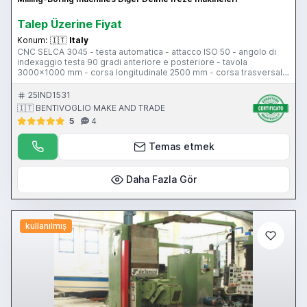
Talep Üzerine Fiyat
Konum:
🇮🇹
Italy
CNC SELCA 3045 - testa automatica - attacco ISO 50 - angolo di
indexaggio testa 90 gradi anteriore e posteriore - tavola
3000x1000 mm - corsa longitudinale 2500 mm - corsa trasversale
600 mm - corsa verticale 1500 mm - pensile di comando
25IND1531
🇮🇹 BENTIVOGLIO MAKE AND TRADE
5
4
Temas etmek
Daha Fazla Gör
kullanılmış