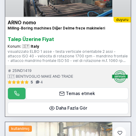
duyuru
ARNO nomo
Milling-Boring machines Diğer Delme freze makineleri
Talep Üzerine Fiyat
Konum:
🇮🇹
Italy
visualizzato ELBO 1 asse - testa verticale orientabile 2 assi -
attacco ISO 40 - velocita di rotazione 1700 rpm - mandrino frontale
- attacco mandrino frontale ISO 50 - vel di rotazione m.f. 1060 rpm
- tavola 1600x780 mm - corsa longitudinale tavola 1500 mm -
corsa trasversale tavola 750 mm - corsa trasversale slittone 650
25IND1419
mm - corsa verticale 750 mm - pensili di comando
🇮🇹 BENTIVOGLIO MAKE AND TRADE
5
4
Temas etmek
Daha Fazla Gör
kullanılmış