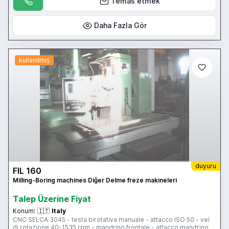
Temas etmek
Daha Fazla Gör
kullanılmış
duyuru
FIL 160
Milling-Boring machines Diğer Delme freze makineleri
Talep Üzerine Fiyat
Konum:
🇮🇹
Italy
CNC SELCA 3045 - testa birotativa manuale - attacco ISO 50 - vel
di rotazione 40-1535 rpm - mandrino frontale - attacco mandrino