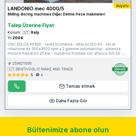
duyuru
LANDONIO mec 4000/5
Milling-Boring machines Diğer Delme freze makineleri
Talep Üzerine Fiyat
Konum:
🇮🇹
Italy
Yıl
2004
CNC SELCA 4045D - testa birotativa - attacco ISO 50 - vel di
rotazione da 300a3500 rpm a 2 gamme automatiche - potenza
motore mandrino 25 kw - mandrino frontale con attacco ISO 50 -
tavola rotante 1500x1250 mm 360 gradi - corsa longitudinale 4000
mm - corsa trasversale tavola 1000 mm - corsa trasversale
25IND1695
slittone 1000 mm - corsa verticale 2000 mm - pensile di comando
🇮🇹 BENTIVOGLIO MAKE AND TRADE
- volantino elettronico - protezione antinfortuniostica -
5
4
evacuaotore trucioli – potenza totale 40 kw
Temas etmek
Daha Fazla Gör
Bültenimize abone olun