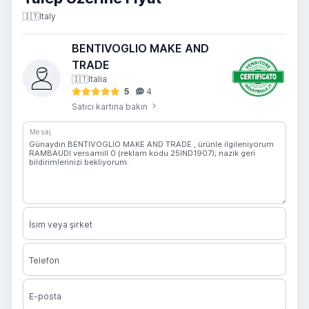
🇮🇹
Italy
BENTIVOGLIO MAKE AND
TRADE
🇮🇹
Italia
5
4
Satıcı kartına bakın
Mesaj
İsim veya şirket
Telefon
E-posta