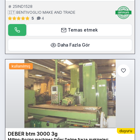
verticale 1300 mm - pensile di comando - volantino elettronico -
protezione antinfortunistica
25IND1528
🇮🇹 BENTIVOGLIO MAKE AND TRADE
5
4
Temas etmek
Daha Fazla Gör
kullanılmış
duyuru
DEBER btm 3000 3g
Milling-Boring machines Diğer Delme freze makineleri