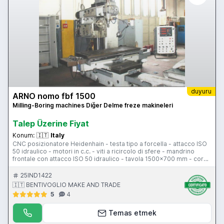
duyuru
ARNO nomo fbf 1500
Milling-Boring machines Diğer Delme freze makineleri
Talep Üzerine Fiyat
Konum:
🇮🇹
Italy
CNC posizionatore Heidenhain - testa tipo a forcella - attacco ISO
50 idraulico - motori in c.c. - viti a ricircolo di sfere - mandrino
frontale con attacco ISO 50 idraulico - tavola 1500x700 mm - corsa
longitudinale 1200 mm - corsa trasversale 680 mm - corsa
verticale 1000 mm - pensile di comando
25IND1422
🇮🇹 BENTIVOGLIO MAKE AND TRADE
5
4
Temas etmek