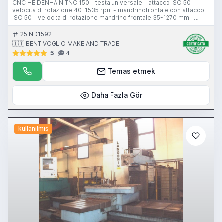
CNC HEIDENHAIN TNC 150 - testa universale - attacco ISO 50 -
velocita di rotazione 40-1535 rpm - mandrinofrontale con attacco
ISO 50 - velocita di rotazione mandrino frontale 35-1270 mm -
tavola 700x2400 mm - corsa longitudinale tavola 2000 mm - corsa
trasversale tavola 750 mm - corsa trasversale slittone 900 mm -
25IND1592
corsa verticale 1000 mm - pensile di comando
🇮🇹 BENTIVOGLIO MAKE AND TRADE
5
4
Temas etmek
Daha Fazla Gör
kullanılmış