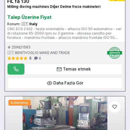
FIL fa 130
Milling-Boring machines Diğer Delme freze makineleri
Talep Üzerine Fiyat
Konum:
🇮🇹
Italy
CNC ECS 2302 - testa orientabile - attacco ISO 50 automatico - vel
di rotazione 65-2000 rpm su 3 gamme - discesa canotto per
foratura - mandrino frontale - attacco mandrino frontale ISO 50
automatico - vel di rotazione mandrino frontale 65-2000 rpm su 3
gamme - tavola 1600x570 mm - corsa longitudinale 1300 mm -
25IND1583
corsa trasversale tavola 750 mm - corsa trasversale slittone 750
🇮🇹 BENTIVOGLIO MAKE AND TRADE
mm - corsa verticale 750 mm - pendile di comando - volantino
5
4
elettronico - peso 7500 kg
Temas etmek
Daha Fazla Gör
kullanılmış