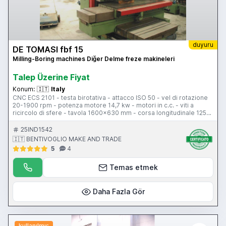
duyuru
DE TOMASI fbf 15
Milling-Boring machines Diğer Delme freze makineleri
Talep Üzerine Fiyat
Konum:
🇮🇹
Italy
CNC ECS 2101 - testa birotativa - attacco ISO 50 - vel di rotazione
20-1900 rpm - potenza motore 14,7 kw - motori in c.c. - viti a
ricircolo di sfere - tavola 1600x630 mm - corsa longitudinale 1250
mm - corsa trasversale 700 mm - corsa verticale 1000 mm -
pensile di comando - peso 6500 kg
25IND1542
🇮🇹 BENTIVOGLIO MAKE AND TRADE
5
4
Temas etmek
Daha Fazla Gör
kullanılmış