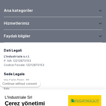
Ana kategoriler
Hizmetlerimiz
Faydalı bilgiler
Dati Legali
L'industriale s.r.l.
P. IVA: 12212870153
Codice Fiscale: 12212870153
Sede Legale
Via Carlo Dolci, 32
20148 Milano (MI)
Italy
Registro Imprese
Iscrizione R.I.: 12212870153