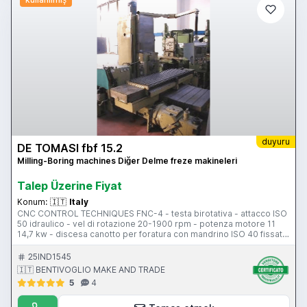
duyuru
DE TOMASI fbf 15.2
Milling-Boring machines Diğer Delme freze makineleri
Talep Üzerine Fiyat
Konum:
🇮🇹
Italy
CNC CONTROL TECHNIQUES FNC-4 - testa birotativa - attacco ISO
50 idraulico - vel di rotazione 20-1900 rpm - potenza motore 11
14,7 kw - discesa canotto per foratura con mandrino ISO 40 fissato
su testa birotativa - mandrino frontale togliendo la testa - attacco
mandrino frontale ISO 50 idraulico - tavola 2000x630 mm - corsa
25IND1545
longitudinale 1600 mm - corsa trasversale 700 mm - corsa
🇮🇹 BENTIVOGLIO MAKE AND TRADE
verticale 1000 mm - pensile di comando - volantino elettronico -
5
4
peso 7500 kg - prolunga di irrigidimento al naso mandrino frontale