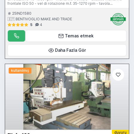
frontale ISO 50 - vel di rotazione m.f. 35-1270 rpm - tavola
1950x650 mm - corsa longitudinale 1600 mm - corsa trasversale
tavola 700 mm - corsa trasversale slittone 900 mm - corsa
25IND1580
verticale 850 mm - tipologia di scorrimento guide piane - peso
🇮🇹 BENTIVOGLIO MAKE AND TRADE
8500 kg
5
4
Temas etmek
Daha Fazla Gör
kullanılmış
duyuru