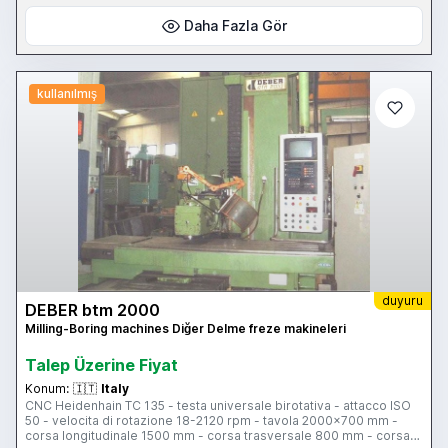
Daha Fazla Gör
kullanılmış
duyuru
DEBER btm 2000
Milling-Boring machines Diğer Delme freze makineleri
Talep Üzerine Fiyat
Konum:
🇮🇹
Italy
CNC Heidenhain TC 135 - testa universale birotativa - attacco ISO
50 - velocita di rotazione 18-2120 rpm - tavola 2000x700 mm -
corsa longitudinale 1500 mm - corsa trasversale 800 mm - corsa