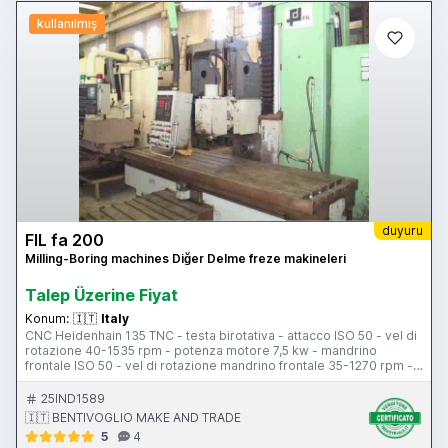
kullanılmış
duyuru
FIL fa 200
Milling-Boring machines Diğer Delme freze makineleri
Talep Üzerine Fiyat
Konum:
🇮🇹
Italy
CNC Heidenhain 135 TNC - testa birotativa - attacco ISO 50 - vel di
rotazione 40-1535 rpm - potenza motore 7,5 kw - mandrino
frontale ISO 50 - vel di rotazione mandrino frontale 35-1270 rpm -
potenza motore mandrino frontale HP 15 - tavola 700x2400 mm -
corsa longitudinale 2000 mm - corsa trasversale tavola 750 mm -
25IND1589
corsa trasversale slittone 650 mm - corsa verticale 1000 mm -
🇮🇹 BENTIVOGLIO MAKE AND TRADE
pensile di comando - peso 10000 kg
5
4