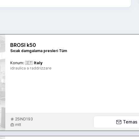
BROSI k50
Sıcak damgalama presleri Tüm
Konum:
🇮🇹
Italy
idraulica a raddrizzare
25IND193
Temas
mtt