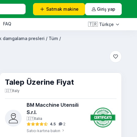
Satmak
makine
Giriş yap
FAQ
🇹🇷
Türkçe
k damgalama presleri / Tüm /
Talep Üzerine Fiyat
🇮🇹
Italy
BM Macchine Utensili
S.r.l.
🇮🇹
Italia
4.5
2
Satıcı kartına bakın