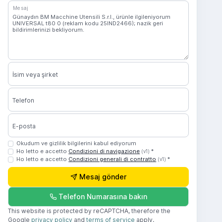
Mesaj
İsim veya şirket
Telefon
E-posta
Okudum ve gizlilik bilgilerini kabul ediyorum
Ho letto e accetto
Condizioni di navigazione
*
(v1)
Ho letto e accetto
Condizioni generali di contratto
*
(v1)
Mesaj gönder
Telefon Numarasına bakın
This website is protected by reCAPTCHA, therefore the
Google
privacy policy
and
terms of service
apply.