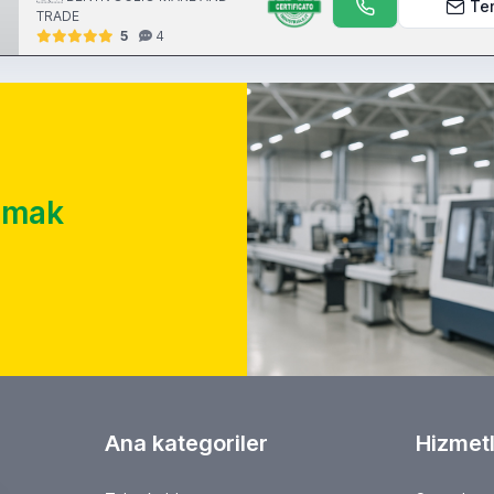
Te
TRADE
5
4
almak
Ana kategoriler
Hizmetl