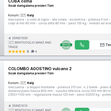
COBA coma
Sıcak damgalama presleri Tüm
Konum:
🇮🇹
Italy
meccanica - a collo di cigno - alla volata - eccentrica - potenza 5 t
colpi al min 80 mm - corsa slitta 80 mm - peso 155 kg - innesto ad aria
25IND1505
🇮🇹 BENTIVOGLIO MAKE AND
Te
TRADE
5
4
COLOMBO AGOSTINO vulcano 2
Sıcak damgalama presleri Tüm
Konum:
🇮🇹
Italy
meccanica - a doppio montante - potenza 315 ton . n. 2 bielle - piano
distanza piano mazza 800 mm - cuscino inferiore corsa 200 mm 80 ton 
2350x1100 mm - regolazione mazza 120 mm - peso 50200 kg - poten
25IND1510
🇮🇹 BENTIVOGLIO MAKE AND