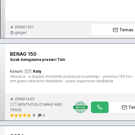
25IND1357
Temas
geiger
BENAG 150
Sıcak damgalama presleri Tüm
Konum:
🇮🇹
Italy
idraulica - a doppio montante pressa provastampi - potenza 150 ton
mm piano inferiore ribaltabile - piano superiore ribaltabile
25IND1433
🇮🇹 BENTIVOGLIO MAKE AND
Te
TRADE
5
4