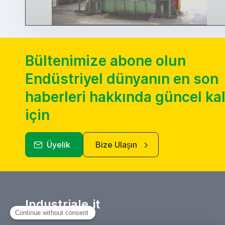
Bültenimize abone olun
Endüstriyel dünyanın en son
haberleri hakkında güncel k
için
Üyelik
Bize Ulaşın
Industriale.it