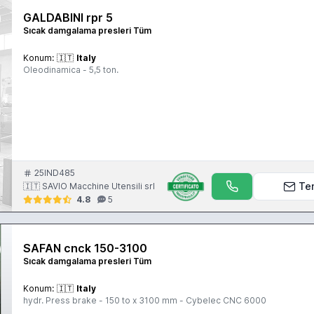
GALDABINI rpr 5
Sıcak damgalama presleri Tüm
Konum:
🇮🇹
Italy
Oleodinamica - 5,5 ton.
25IND485
Te
🇮🇹 SAVIO Macchine Utensili srl
4.8
5
SAFAN cnck 150-3100
Sıcak damgalama presleri Tüm
Konum:
🇮🇹
Italy
hydr. Press brake - 150 to x 3100 mm - Cybelec CNC 6000