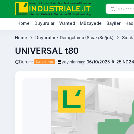
Home
Duyurular
Wanted
Müzayede
Bayiler
Hadi
Home
Duyurular - Damgalama (Sıcak/Soğuk)
Sıcak
UNIVERSAL t80
Durum:
yayınlanmış:
06/10/2025
25IND2
kullanılmış