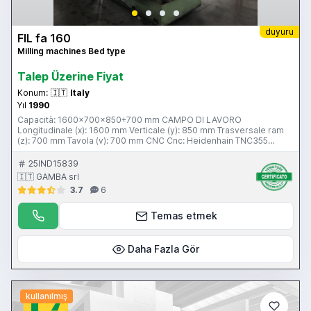
duyuru
FIL fa 160
Milling machines Bed type
Talep Üzerine Fiyat
Konum:
🇮🇹
Italy
Yıl
1990
Capacità: 1600x700x850+700 mm CAMPO DI LAVORO
Longitudinale (x): 1600 mm Verticale (y): 850 mm Trasversale ram
(z): 700 mm Tavola (v): 700 mm CNC Cnc: Heidenhain TNC355
MANDRINO Potenza mandrino: 15 Kw Cambio gamma: 3 gamme
automatiche Velocità rotazione: 40-1535 Rpm Cono: ISO50
25IND15839
AVANZAMENTI Rapido x: 6 m/min Rapido y: 6 m/min Rapido z: 6
🇮🇹 GAMBA srl
m/min X: 1 m/min Y: 1 m/min Z: 1 m/min TAVOLA 1 Superficie:
3.7
6
1950x650 mm Portata: 2000 Kg Potenza totale installata: 25 Kw
Peso totale macchina: 9000 Kg Ingombri macchina:
2470x3300x2915 mm Frigorifero: si Disponibilità: pronta Visibile a
Temas etmek
magazzino: si
Daha Fazla Gör
kullanılmış