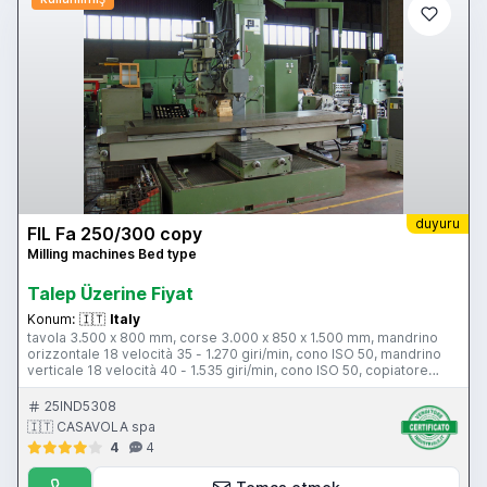
duyuru
FIL Fa 250/300 copy
Milling machines Bed type
Talep Üzerine Fiyat
Konum:
🇮🇹
Italy
tavola 3.500 x 800 mm, corse 3.000 x 850 x 1.500 mm, mandrino
orizzontale 18 velocità 35 - 1.270 giri/min, cono ISO 50, mandrino
verticale 18 velocità 40 - 1.535 giri/min, cono ISO 50, copiatore
Duplomatic Tracemaster SERF 2000, visualizzatori
25IND5308
🇮🇹 CASAVOLA spa
4
4