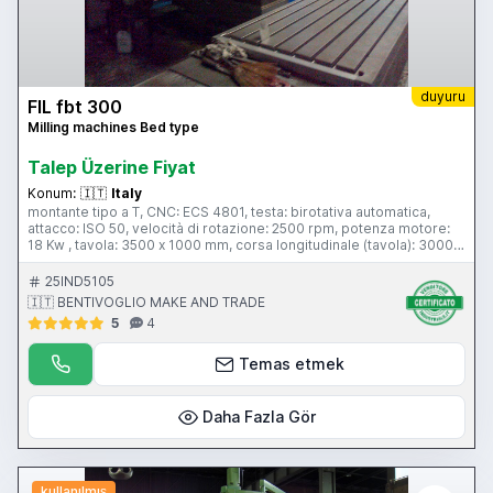
duyuru
FIL fbt 300
Milling machines Bed type
Talep Üzerine Fiyat
Konum:
🇮🇹
Italy
montante tipo a T, CNC: ECS 4801, testa: birotativa automatica,
attacco: ISO 50, velocità di rotazione: 2500 rpm, potenza motore:
18 Kw , tavola: 3500 x 1000 mm, corsa longitudinale (tavola): 3000
mm, corsa trasversale (slittone): 800 mm, corsa trasversale
(montante): 1000 mm, corsa verticale: 1500 mm,pensile di
25IND5105
comando
🇮🇹 BENTIVOGLIO MAKE AND TRADE
5
4
Temas etmek
Daha Fazla Gör
kullanılmış