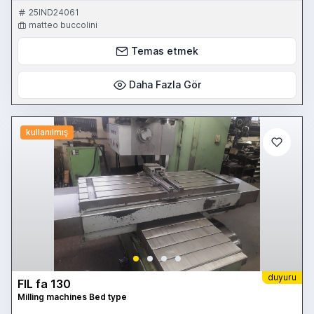
1000 Trasversale: mm 750 Superficie lavoro della tavola: mm
25IND24061
2400x750
matteo buccolini
Temas etmek
Daha Fazla Gör
kullanılmış
duyuru
FIL fa 130
Milling machines Bed type