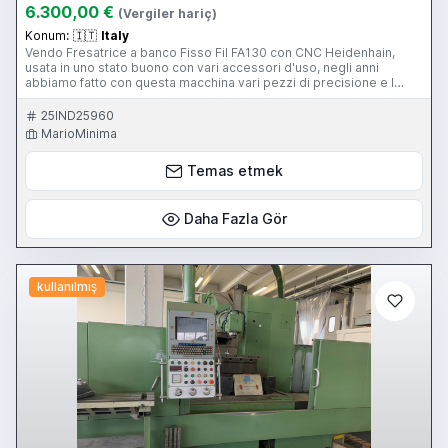
6.300,00 €
(Vergiler hariç)
Konum:
🇮🇹
Italy
Vendo Fresatrice a banco Fisso Fil FA130 con CNC Heidenhain,
usata in uno stato buono con vari accessori d'uso, negli anni
abbiamo fatto con questa macchina vari pezzi di precisione e l
attrezzatura che ha in dotazione e' frutto della costruzione di
determinati pezzi,
25IND25960
MarioMinima
Temas etmek
Daha Fazla Gör
kullanılmış