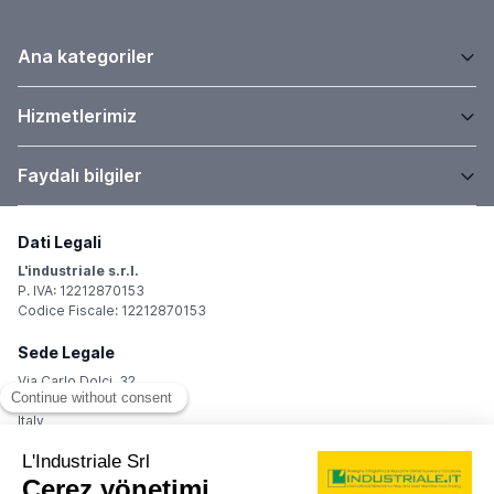
Ana kategoriler
Hizmetlerimiz
Faydalı bilgiler
Dati Legali
L'industriale s.r.l.
P. IVA: 12212870153
Codice Fiscale: 12212870153
Sede Legale
Via Carlo Dolci, 32
20148 Milano (MI)
Italy
Registro Imprese
Iscrizione R.I.: 12212870153