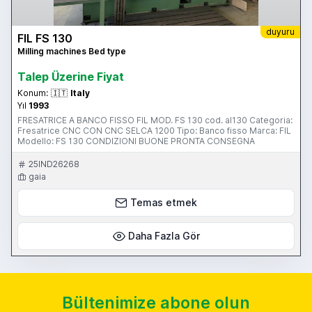
duyuru
FIL FS 130
Milling machines Bed type
Talep Üzerine Fiyat
Konum:
🇮🇹
Italy
Yıl
1993
FRESATRICE A BANCO FISSO FIL MOD. FS 130 cod. al130 Categoria:
Fresatrice CNC CON CNC SELCA 1200 Tipo: Banco fisso Marca: FIL
Modello: FS 130 CONDIZIONI BUONE PRONTA CONSEGNA
25IND26268
gaia
Temas etmek
Daha Fazla Gör
Bültenimize abone olun