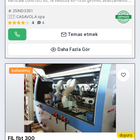
verticale cono ISO 50, 18 velocità 40-1535 giri/min, avanzamento di
lavoro 0-1000 mm/min, avanzamento rapido 4000 mm/min,
posizionatore Logan
25IND3351
🇮🇹 CASAVOLA spa
4
4
Temas etmek
Daha Fazla Gör
kullanılmış
duyuru
FIL fbt 300