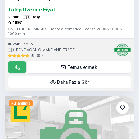
Talep Üzerine Fiyat
Konum:
🇮🇹
Italy
Yıl
1997
CNC HEIDENHAIN 415 - testa automatica - corse 2000 x 1000 x
1000 mm
25IND5805
🇮🇹 BENTIVOGLIO MAKE AND TRADE
5
4
Temas etmek
Daha Fazla Gör
kullanılmış