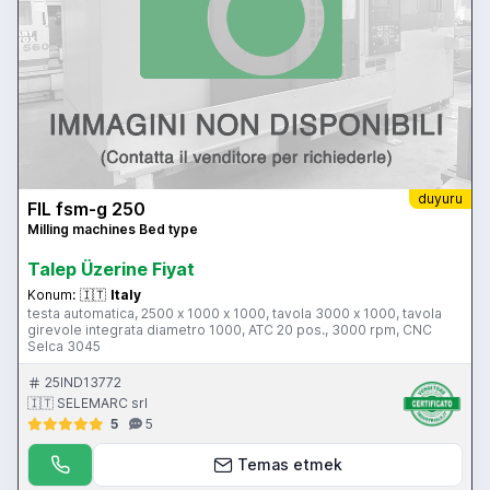
duyuru
FIL fsm-g 250
Milling machines Bed type
Talep Üzerine Fiyat
Konum:
🇮🇹
Italy
testa automatica, 2500 x 1000 x 1000, tavola 3000 x 1000, tavola
girevole integrata diametro 1000, ATC 20 pos., 3000 rpm, CNC
Selca 3045
25IND13772
🇮🇹 SELEMARC srl
5
5
Temas etmek