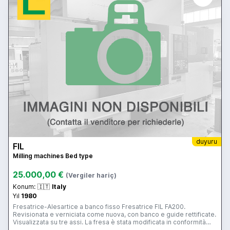
duyuru
FIL
Milling machines Bed type
25.000,00 €
(Vergiler hariç)
Konum:
🇮🇹
Italy
Yıl
1980
Fresatrice-Alesartice a banco fisso Fresatrice FIL FA200.
Revisionata e verniciata come nuova, con banco e guide rettificate.
Visualizzata su tre assi. La fresa è stata modificata in conformità
alle normative CE CORSE: Longitudinale: mm 2000 Verticale : mm