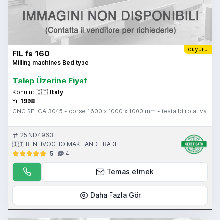
duyuru
FIL fs 160
Milling machines Bed type
Talep Üzerine Fiyat
Konum:
🇮🇹
Italy
Yıl
1998
CNC SELCA 3045 - corse 1600 x 1000 x 1000 mm - testa bi rotativa
25IND4963
🇮🇹 BENTIVOGLIO MAKE AND TRADE
5
4
Temas etmek
Daha Fazla Gör