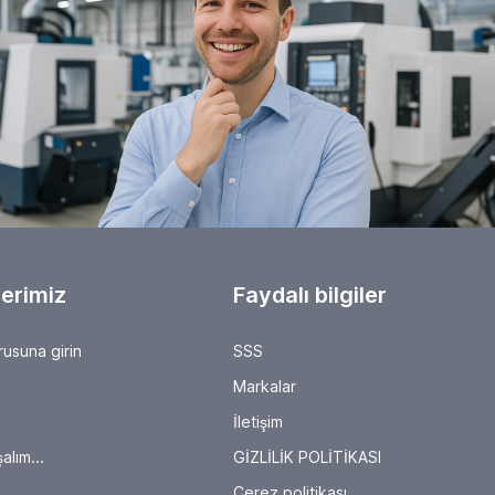
erimiz
Faydalı bilgiler
rusuna girin
SSS
Markalar
İletişim
alım...
GİZLİLİK POLİTİKASI
Çerez politikası