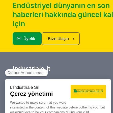
Endüstriyel dünyanın en son
haberleri hakkında güncel k
için
Üyelik
Bize Ulaşın
Industriale.it
Takım tezgahları ve endüstriyel
makinelerin alım satımı, açık artırmaları
ve tasfiyeleri için referans portalınız.