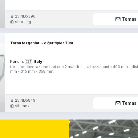
detection - Robot GL200F 6 pallets - alarm for finished part - auto po
25IND5396
Temas
scorsing
Torna tezgahları - diğer tipler Tüm
Konum:
🇮🇹
Italy
torni per lavorazione tubi con 2 mandrini - altezza punte 400 mm - d
mm - 315 mm - 358 mm
25IND5849
Temas
sibimex