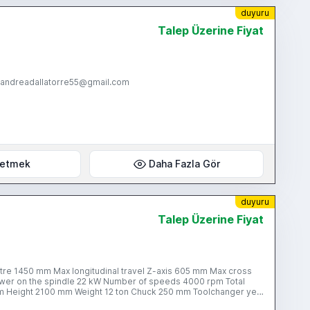
duyuru
Talep Üzerine Fiyat
 andreadallatorre55@gmail.com
 etmek
Daha Fazla Gör
duyuru
Talep Üzerine Fiyat
tre 1450 mm Max longitudinal travel Z-axis 605 mm Max cross
ower on the spindle 22 kW Number of speeds 4000 rpm Total
m Height 2100 mm Weight 12 ton Chuck 250 mm Toolchanger yes
is: 360° in 0.001°increments options: - overload