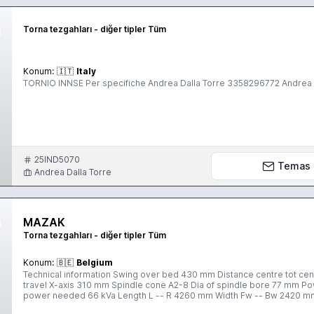
Torna tezgahları - diğer tipler Tüm
Konum:
🇮🇹
Italy
TORNIO INNSE Per specifiche Andrea Dalla Torre 3358296772 Andrea
25IND5070
Temas
Andrea Dalla Torre
MAZAK
Torna tezgahları - diğer tipler Tüm
Konum:
🇧🇪
Belgium
Technical information Swing over bed 430 mm Distance centre tot cen
travel X-axis 310 mm Spindle cone A2-8 Dia of spindle bore 77 mm P
power needed 66 kVa Length L -- R 4260 mm Width Fw -- Bw 2420 m
Number of tools 12 x2 Extra info with robot gantry loader 2 turrets 2 spindles C-ax