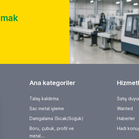
almak
Ana kategoriler
Hizmetl
Talaş kaldırma
Satış duyu
Sac metal işleme
Wanted
Damgalama (Sıcak/Soğuk)
Haberler
Boru, çubuk, profil ve
Hadi konuş
metal...