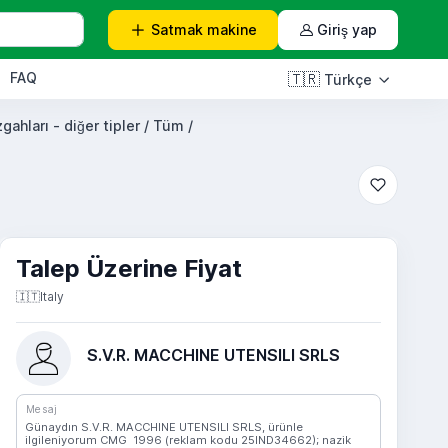
Satmak
makine
Giriş yap
FAQ
🇹🇷
Türkçe
gahları - diğer tipler / Tüm /
Talep Üzerine Fiyat
🇮🇹
Italy
S.V.R. MACCHINE UTENSILI SRLS
Mesaj