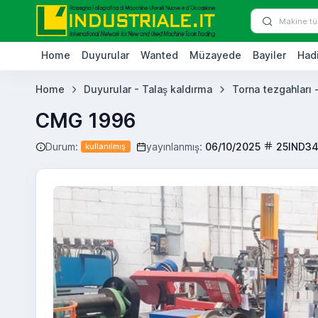
Home
Duyurular
Wanted
Müzayede
Bayiler
Hadi
Home
Duyurular - Talaş kaldırma
Torna tezgahları -
CMG 1996
Durum:
yayınlanmış:
06/10/2025
25IND3
kullanılmış