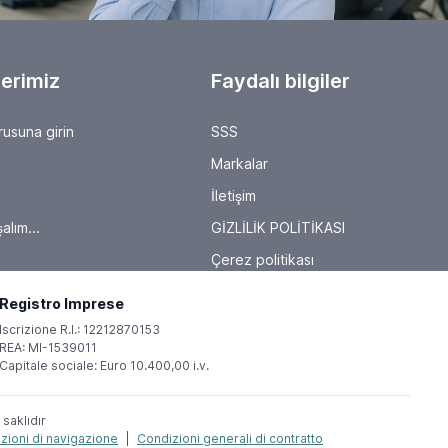
 mm
mas etmek
Daha Fazla Gör
duyuru
Talep Üzerine Fiyat
0 mm - diamantatore
mas etmek
Daha Fazla Gör