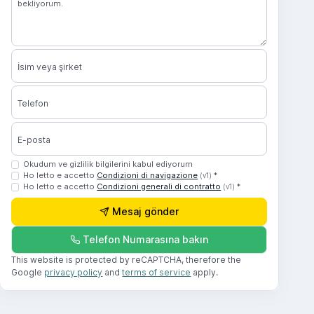
İsim veya şirket
Telefon
E-posta
Okudum ve gizlilik bilgilerini kabul ediyorum
Ho letto e accetto
Condizioni di navigazione
*
(v1)
Ho letto e accetto
Condizioni generali di contratto
*
(v1)
Mesaj gönder
Telefon Numarasına bakın
This website is protected by reCAPTCHA, therefore the
Google
privacy policy
and
terms of service
apply.