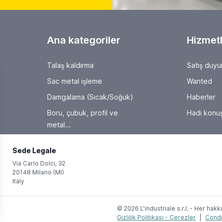
Konum:
🇮🇹
Italy
in tondo da produzione - altezza centri 180 mm - distanza centri 500
25IND3625
Te
🇮🇹 Cucchi spa
SCHAUDT b 510 nt 1500
Grinding machines Diğer taşlama makineleri
Konum:
🇮🇹
Italy
in tondo da produzione - altezza centri 180 mm - distanza centri 150
25IND3627
Te
🇮🇹 Cucchi spa