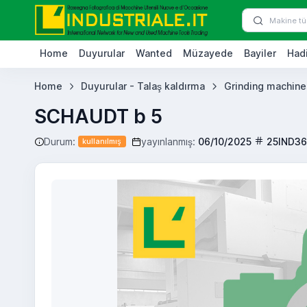
Home
Duyurular
Wanted
Müzayede
Bayiler
Hadi
Home
Duyurular - Talaş kaldırma
Grinding machine
SCHAUDT b 5
Durum:
yayınlanmış:
06/10/2025
25IND3
kullanılmış