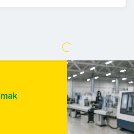
SCHAUDT b 5
Grinding machines Diğer taşlama makineleri
Konum:
🇮🇹
Italy
in tondo da produzione
25IND3622
Te
🇮🇹 Cucchi spa
SCHAUDT b 500-n 500
Grinding machines Diğer taşlama makineleri