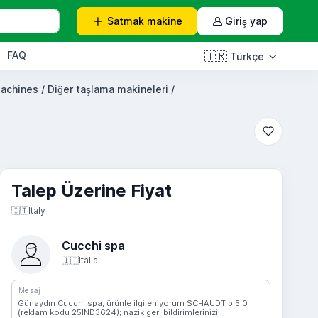
Satmak
makine
Giriş yap
FAQ
🇹🇷
Türkçe
achines / Diğer taşlama makineleri /
Talep Üzerine Fiyat
🇮🇹
Italy
Cucchi spa
🇮🇹
Italia
Mesaj