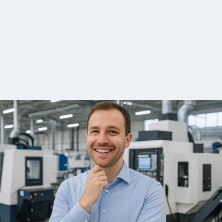
duyuru
Talep Üzerine Fiyat
mas etmek
Daha Fazla Gör
duyuru
Talep Üzerine Fiyat