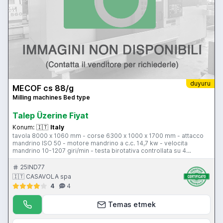
duyuru
MECOF cs 88/g
Milling machines Bed type
Talep Üzerine Fiyat
Konum:
🇮🇹
Italy
tavola 8000 x 1060 mm - corse 6300 x 1000 x 1700 mm - attacco
mandrino ISO 50 - motore mandrino a c.c. 14,7 kw - velocita
mandrino 10-1207 giri/min - testa birotativa controllata su 4
posizioni - avanzamento di lavoro 4-2000 mm/min - avanzamento
rapido 4-6000 mm/min - CNC Heidenhain TNC 355
25IND77
🇮🇹 CASAVOLA spa
4
4
Temas etmek