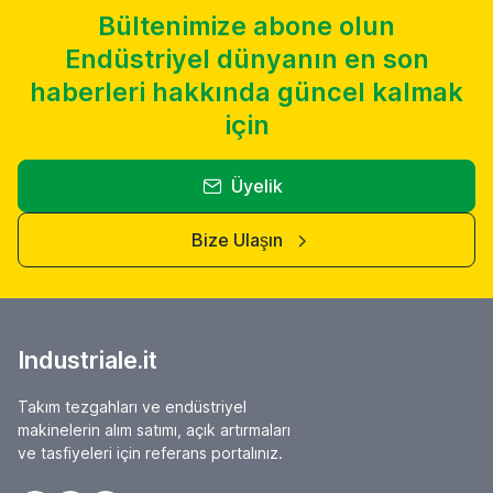
Bültenimize abone olun
Endüstriyel dünyanın en son
haberleri hakkında güncel kalmak
için
Üyelik
Bize Ulaşın
Industriale.it
Takım tezgahları ve endüstriyel
makinelerin alım satımı, açık artırmaları
ve tasfiyeleri için referans portalınız.