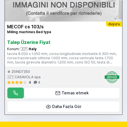
duyuru
MECOF cs 103/s
Milling machines Bed type
Talep Üzerine Fiyat
Konum:
🇮🇹
Italy
tavola 8.000 x 1.050 mm, corsa longitudinale montante 6.300 mm,
corsa trasversale slittone 1.000 mm, corsa verticale testa 1.700
mm, tavola girevole diametro 1.200 mm, cono ISO 50, testa di
fresatura a due mandrini ortogonali, testa universale birotativa,
testa verticale, 2 cubi, CN FAGOR
25IND7350
🇮🇹 CASAVOLA spa
4
4
Temas etmek
Daha Fazla Gör