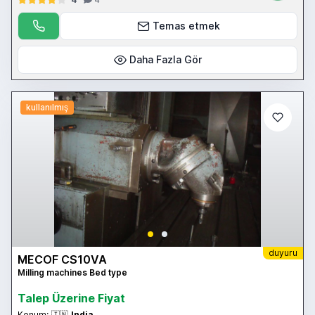
Temas etmek
Daha Fazla Gör
kullanılmış
duyuru
MECOF CS10VA
Milling machines Bed type
Talep Üzerine Fiyat
Konum:
🇮🇳
India