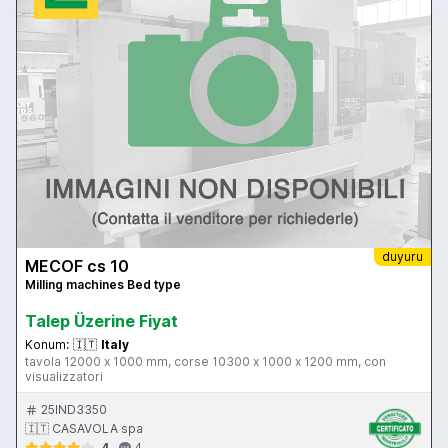
duyuru
MECOF cs 10
Milling machines Bed type
Talep Üzerine Fiyat
Konum:
🇮🇹
Italy
tavola 12000 x 1000 mm, corse 10300 x 1000 x 1200 mm, con
visualizzatori
25IND3350
🇮🇹 CASAVOLA spa
4
4