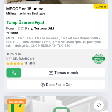
duyuru
MECOF cr 15 unica
Milling machines Bed type
Talep Üzerine Fiyat
Konum:
🇮🇹
Italy, Tortona (AL)
Yıl
1999
MECOF CR 15 UNICA freze makinesi, hareket mesafeleri: 2500 x
900 x 1200 mm, otomatik kafa, iş mili hızı 4500 rpm, 40 pozisyonlu
takım değiştirici, CNC HEIDENHAIN TNC 430
25IND613
🇮🇹 SELEMARC srl
5
5
Temas etmek
Daha Fazla Gör
kullanılmış