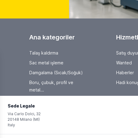
Ana kategoriler
Hizmetl
Talaş kaldırma
Satış duyu
Sac metal işleme
Wanted
Damgalama (Sıcak/Soğuk)
Haberler
Boru, çubuk, profil ve
Hadi konuş
metal...
Sede Legale
Via Carlo Dolci, 32
20148 Milano (MI)
Italy