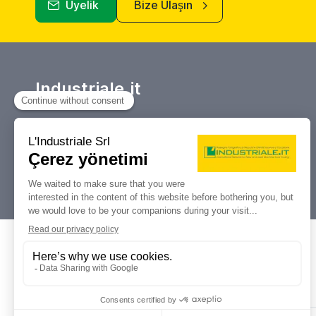
Üyelik
Bize Ulaşın
Industriale.it
Takım tezgahları ve endüstriyel
makinelerin alım satımı, açık artırmaları
ve tasfiyeleri için referans portalınız.
Dati Legali
L'industriale s.r.l.
P. IVA: 12212870153
Codice Fiscale: 12212870153