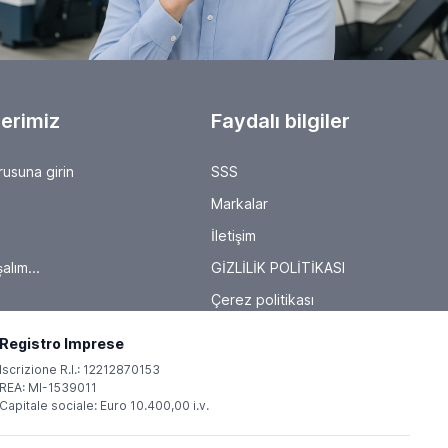
erimiz
Faydalı bilgiler
rusuna girin
SSS
Markalar
İletişim
alım...
GİZLİLİK POLİTİKASI
Çerez politikası
Registro Imprese
Iscrizione R.I.: 12212870153
REA: MI-1539011
Capitale sociale: Euro 10.400,00 i.v.