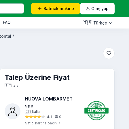
Satmak
makine
Giriş yap
FAQ
🇹🇷
Türkçe
ontal /
Talep Üzerine Fiyat
🇮🇹
Italy
NUOVA LOMBARMET
spa
🇮🇹
Italia
4.1
9
Satıcı kartına bakın