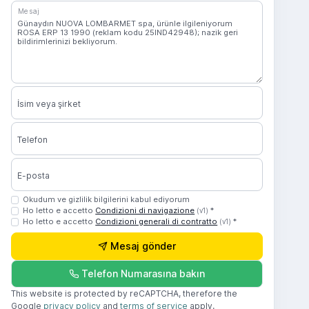
Mesaj
İsim veya şirket
Telefon
E-posta
Okudum ve gizlilik bilgilerini kabul ediyorum
Ho letto e accetto
Condizioni di navigazione
*
(v1)
Ho letto e accetto
Condizioni generali di contratto
*
(v1)
Mesaj gönder
Telefon Numarasına bakın
This website is protected by reCAPTCHA, therefore the
Google
privacy policy
and
terms of service
apply.